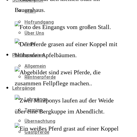
Schönberghof
Start
Hofrundgang
Über Uns
Tiere
Pferdepension
Allgemein
Rentnerpferde
Lehrgänge
Lehrgänge
Termine
Übernachtung
Gastpferde